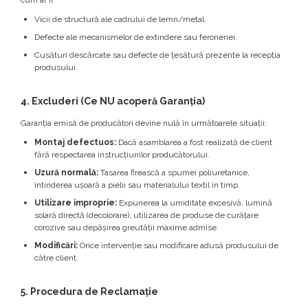
cum ar fi:
Vicii de structură ale cadrului de lemn/metal.
Defecte ale mecanismelor de extindere sau feroneriei.
Cusături descărcate sau defecte de țesătură prezente la recepția
produsului.
4. Excluderi (Ce NU acoperă Garanția)
Garanția emisă de producători devine nulă în următoarele situații:
Montaj defectuos:
Dacă asamblarea a fost realizată de client
fără respectarea instrucțiunilor producătorului.
Uzură normală:
Tasarea firească a spumei poliuretanice,
întinderea ușoară a pielii sau materialului textil în timp.
Utilizare improprie:
Expunerea la umiditate excesivă, lumină
solară directă (decolorare), utilizarea de produse de curățare
corozive sau depășirea greutății maxime admise.
Modificări:
Orice intervenție sau modificare adusă produsului de
către client.
5. Procedura de Reclamație