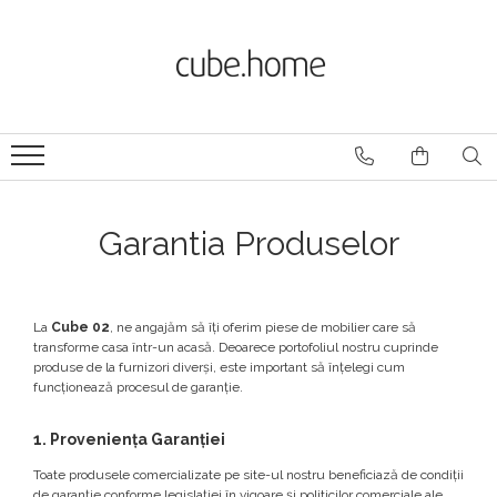
Produse
Branduri
Mobilier De Exterior
Artevasi
Scaune de exterior
NARDI
Scaune de bar
Pedrali
Fotolii de exterior
Garantia Produselor
Infiniti
Bănci de exterior
Mese de exterior
Colos
Măsuțe de cafea
Züco
Canapele de exterior
La
Cube 02
, ne angajăm să îți oferim piese de mobilier care să
Șezlonguri
transforme casa într-un acasă. Deoarece portofoliul nostru cuprinde
produse de la furnizori diverși, este important să înțelegi cum
Accesorii mobilier exterior
funcționează procesul de garanție.
Partiții
Ghivece
1. Proveniența Garanției
Ghivece Ceramică
Toate produsele comercializate pe site-ul nostru beneficiază de condiții
Ghivece Polipropilena
de garanție conforme legislației în vigoare și politicilor comerciale ale