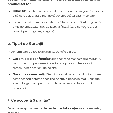
producătorilor
.
Cube 02
facilitează procesul de comunicare, însă garanția propriu-
zisă este asigurată direct de către producător sau importator.
Fiecare piesă de mobilier este însoțită de un certificat de garanție
emis de producător sau de factura fiscală (care servește drept
dovadă pentru garanția legală).
2. Tipuri de Garanții
În conformitate cu legile aplicabile, beneficiezi de:
Garanția de conformitate:
O perioadă standard (de regulă 24
de luni pentru persoane fizice) în care produsul trebuie să
corespundă descrierii de pe site.
Garanția comercială:
Oferită opțional de unii producători, care
poate acoperi defecte specifice pentru o perioadă mai lungă (de
exemplu, 5-10 ani pentru structura de rezistență a anumitor
canapele).
3. Ce acoperă Garanția?
Garanția se aplică pentru
defecte de fabricație
sau de material,