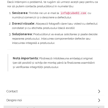
Dacă întâmpini o problemă, te rugăm să urmezi acești pași pentru ca
noi să putem contacta producătorul în numele tău:
Sesizarea:
Trimite-ne un e-mail la
cu
info@cube02.com
numărul comenzii și o descriere a defectului.
Dovezi vizuale:
Atașează fotografii clare (sau video) cu defectul
constatat și cu eticheta produsului (dacă există).
Soluționarea:
Producătorul va evalua solicitarea și poate decide:
repararea produsului, înlocuirea componentelor defecte sau
înlocuirea integrală a produsului.
Notă importantă:
Păstrează întotdeauna ambalajul original
(pe cât posibil) și schița de montaj până la finalizarea asamblării
și verificarea integrității produsului.
Contact
Despre noi