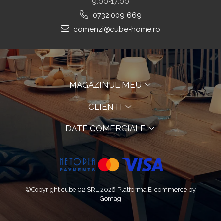
9:00-17:00
0732 009 669
comenzi@cube-home.ro
MAGAZINUL MEU
CLIENTI
DATE COMERCIALE
©Copyright cube 02 SRL 2026
Platforma E-commerce by
Gomag