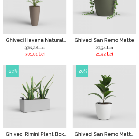
Ghiveci Havana Natural
Ghiveci San Remo Matte
High
376,28 Lei
27,34 Lei
301,01 Lei
21,92 Lei
-20%
-20%
Ghiveci Rimini Plant Box
Ghiveci San Remo Matte