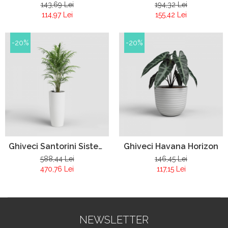
Sistem auto-irigare
Sistem auto-irigare
143,69 Lei
194,32 Lei
114,97 Lei
155,42 Lei
-20%
-20%
Ghiveci Santorini Sistem
Ghiveci Havana Horizon
auto-irigare
588,44 Lei
146,45 Lei
470,76 Lei
117,15 Lei
NEWSLETTER