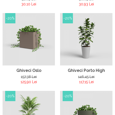
30,10 Lei
30,93 Lei
-20%
-20%
Ghiveci Oslo
Ghiveci Porto High
157,38 Lei
146,45 Lei
125,90 Lei
117,15 Lei
-20%
-20%