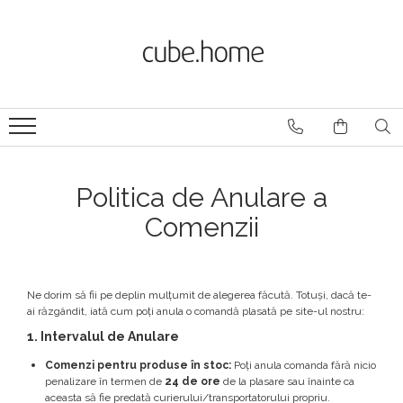
Produse
Branduri
Mobilier De Exterior
Artevasi
Scaune de exterior
NARDI
Scaune de bar
Pedrali
Fotolii de exterior
Politica de Anulare a
Infiniti
Bănci de exterior
Mese de exterior
Comenzii
Colos
Măsuțe de cafea
Züco
Canapele de exterior
Șezlonguri
Ne dorim să fii pe deplin mulțumit de alegerea făcută. Totuși, dacă te-
Accesorii mobilier exterior
ai răzgândit, iată cum poți anula o comandă plasată pe site-ul nostru:
Partiții
1. Intervalul de Anulare
Ghivece
Comenzi pentru produse în stoc:
Poți anula comanda fără nicio
Ghivece Ceramică
penalizare în termen de
24 de ore
de la plasare sau înainte ca
Ghivece Polipropilena
aceasta să fie predată curierului/transportatorului propriu.