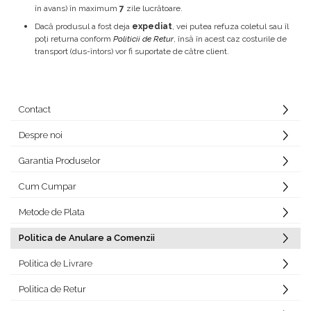
în avans) în maximum
7
zile lucrătoare.
Dacă produsul a fost deja
expediat
, vei putea refuza coletul sau îl
poți returna conform
Politicii de Retur
, însă în acest caz costurile de
transport (dus-întors) vor fi suportate de către client.
Contact
Despre noi
Garantia Produselor
Cum Cumpar
Metode de Plata
Politica de Anulare a Comenzii
Politica de Livrare
Politica de Retur