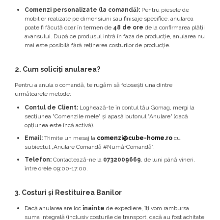
Comenzi personalizate (la comandă):
Pentru piesele de
mobilier realizate pe dimensiuni sau finisaje specifice, anularea
poate fi făcută doar în termen de
48 de ore
de la confirmarea plății
avansului. După ce produsul intră în faza de producție, anularea nu
mai este posibilă fără reținerea costurilor de producție.
2. Cum soliciți anularea?
Pentru a anula o comandă, te rugăm să folosești una dintre
următoarele metode:
Contul de Client:
Loghează-te în contul tău Gomag, mergi la
secțiunea "Comenzile mele" și apasă butonul "Anulare" (dacă
opțiunea este încă activă).
Email:
Trimite un mesaj la
comenzi@cube-home.ro
cu
subiectul „Anulare Comandă #NumărComandă”.
Telefon:
Contactează-ne la
0732009669
, de luni până vineri,
între orele 09:00-17:00.
3. Costuri și Restituirea Banilor
Dacă anularea are loc
înainte
de expediere, îți vom rambursa
suma integrală (inclusiv costurile de transport, dacă au fost achitate