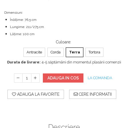
Dimensiuni
Înălțime: 76,5 cm
Lungime: 211/275 cm
Lățime: 100 cm
Culoare
:
Antracite
Corda
Terra
Tortora
Durata de livrare:
4-5 săptămâni din momentul plasării comenzii
ADAUGA IN COS
LA COMANDA
ADAUGA LA FAVORITE
CERE INFORMATII
Descriere