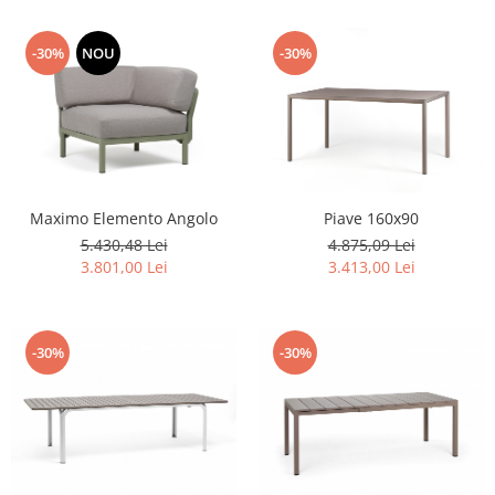
-30%
NOU
-30%
Maximo Elemento Angolo
Piave 160x90
5.430,48 Lei
4.875,09 Lei
3.801,00 Lei
3.413,00 Lei
-30%
-30%