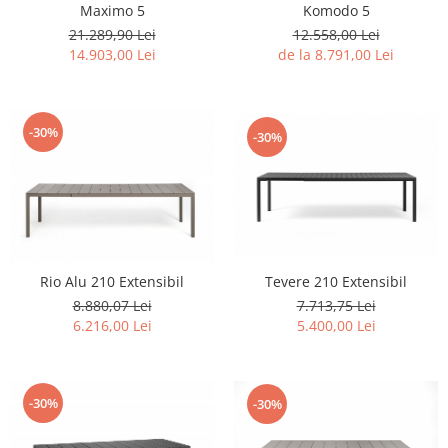
Ghivece Polipropilena
Komodo 5
Maximo 5
12.558,00 Lei
21.289,90 Lei
de la 8.791,00 Lei
14.903,00 Lei
-30%
-30%
Tevere 210 Extensibil
Rio Alu 210 Extensibil
7.713,75 Lei
8.880,07 Lei
5.400,00 Lei
6.216,00 Lei
-30%
-30%