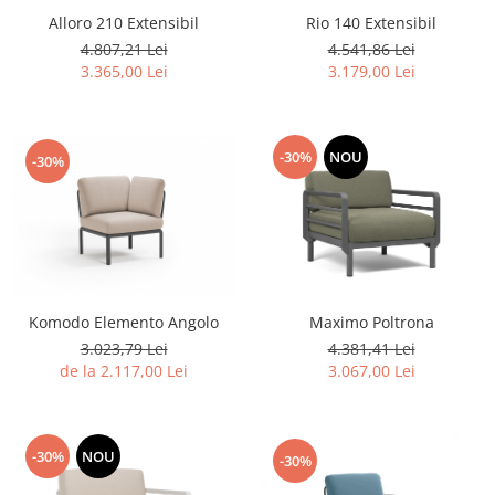
Alloro 210 Extensibil
Rio 140 Extensibil
4.807,21 Lei
4.541,86 Lei
3.365,00 Lei
3.179,00 Lei
-30%
NOU
-30%
Komodo Elemento Angolo
Maximo Poltrona
3.023,79 Lei
4.381,41 Lei
de la 2.117,00 Lei
3.067,00 Lei
-30%
NOU
-30%