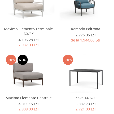
Komodo Poltrona
Maximo Elemento Terminale
DX/SX
2.776,95 Lei
4.196,28 Lei
de la 1.944,00 Lei
2.937,00 Lei
-30%
NOU
-30%
Maximo Elemento Centrale
Piave 140x80
4.011,15 Lei
3.887,73 Lei
2.808,00 Lei
2.721,00 Lei