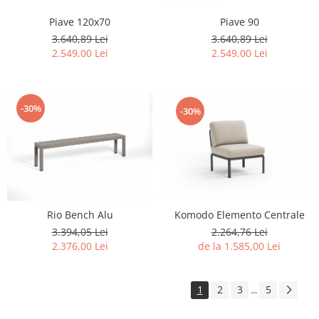
Piave 120x70
Piave 90
3.640,89 Lei
3.640,89 Lei
2.549,00 Lei
2.549,00 Lei
-30%
-30%
Komodo Elemento Centrale
Rio Bench Alu
2.264,76 Lei
3.394,05 Lei
de la 1.585,00 Lei
2.376,00 Lei
1
2
3
5
...