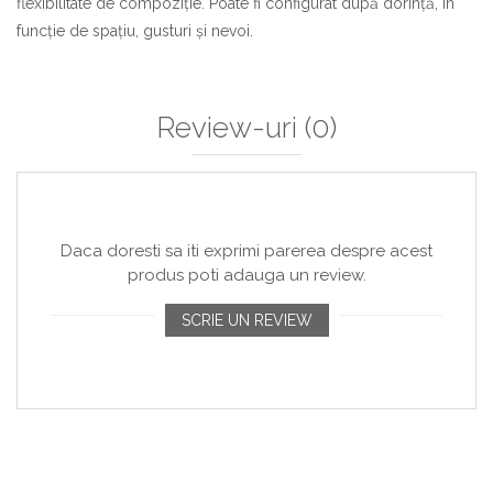
flexibilitate de compoziție. Poate fi configurat după dorință, în
funcție de spațiu, gusturi și nevoi.
Review-uri
(0)
Daca doresti sa iti exprimi parerea despre acest
produs poti adauga un review.
SCRIE UN REVIEW