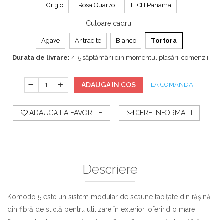
Grigio
Rosa Quarzo
TECH Panama
Culoare cadru
:
Agave
Antracite
Bianco
Tortora
Durata de livrare:
4-5 săptămâni din momentul plasării comenzii
ADAUGA IN COS
LA COMANDA
ADAUGA LA FAVORITE
CERE INFORMATII
Descriere
Komodo 5 este un sistem modular de scaune tapițate din rășină
din fibră de sticlă pentru utilizare în exterior, oferind o mare