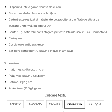
Disponibil într-o gamă variată de culori.
Sistem modular de scaune tapițate.
Cadrul este realizat din rășini de polipropilenă din fibră de sticlă de
culoare uniformă, cu aditivi UV.
Spătarul și cotierele pot fi atașate pe toate laturile scaunului. Demontabil.
Finisaj mat.
Cu picioare antiderapante.
Set de 5 perne pentru scaune inclus în ambalaj.
Dimensiuni
Înălțimea spătarului: 90 cm
Înălțimea scaunului: 49 cm
Lățime: 292,5 cm
Adâncime: 78/152,5 cm
Culoare textil
:
Adriatic
Avocado
Canvas
Ghiaccio
Giungla