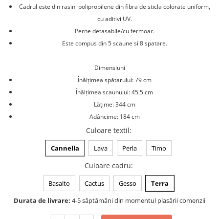
Cadrul este din rasini polipropilene din fibra de sticla colorate uniform,
cu aditivi UV.
Perne detasabile/cu fermoar.
Este compus din 5 scaune si 8 spatare.
Dimensiuni
Înălțimea spătarului: 79 cm
Înălțimea scaunului: 45,5 cm
Lățime: 344 cm
Adâncime: 184 cm
Culoare textil
:
Cannella
Lava
Perla
Timo
Culoare cadru
:
Basalto
Cactus
Gesso
Terra
Durata de livrare:
4-5 săptămâni din momentul plasării comenzii