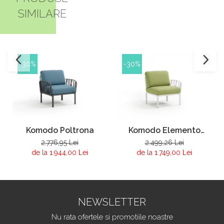
SIMILARE
-30%
-30%
Komodo Poltrona
Komodo Elemento
Terminale DX/SX
2.776,95 Lei
2.499,26 Lei
de la 1.944,00 Lei
de la 1.749,00 Lei
NEWSLETTER
Nu rata ofertele si promotiile noastre