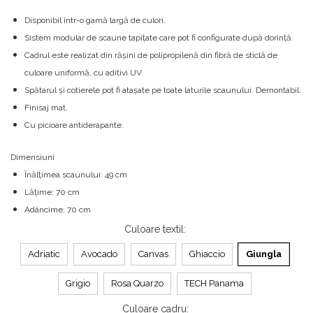
Disponibil într-o gamă largă de culori.
Sistem modular de scaune tapițate care pot fi configurate după dorință.
Cadrul este realizat din rășini de polipropilenă din fibră de sticlă de
culoare uniformă, cu aditivi UV.
Spătarul și cotierele pot fi atașate pe toate laturile scaunului. Demontabil.
Finisaj mat.
Cu picioare antiderapante.
Dimensiuni
Înălțimea scaunului: 49 cm
Lățime: 70 cm
Adâncime: 70 cm
Culoare textil
:
Adriatic
Avocado
Canvas
Ghiaccio
Giungla
Grigio
Rosa Quarzo
TECH Panama
Culoare cadru
: