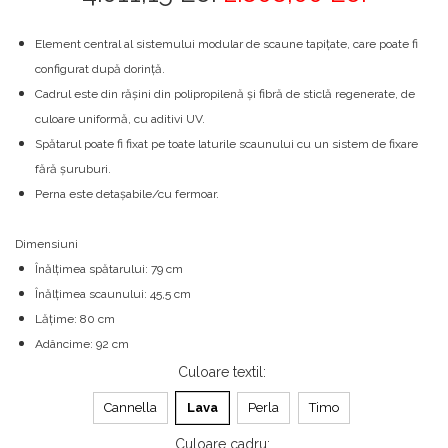
Element central al sistemului modular de scaune tapițate, care poate fi
configurat după dorință.
Cadrul este din rășini din polipropilenă și fibră de sticlă regenerate, de
culoare uniformă, cu aditivi UV.
Spătarul poate fi fixat pe toate laturile scaunului cu un sistem de fixare
fără șuruburi.
Perna este detașabile/cu fermoar.
Dimensiuni
Înălțimea spătarului: 79 cm
Înălțimea scaunului: 45,5 cm
Lățime: 80 cm
Adâncime: 92 cm
Culoare textil
:
Cannella
Lava
Perla
Timo
Culoare cadru
: