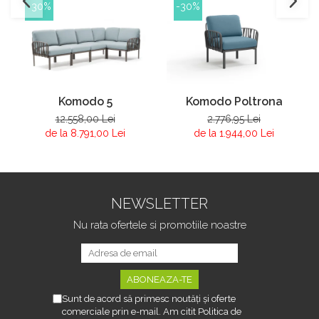
-30%
-30%
Komodo 5
Komodo Poltrona
12.558,00 Lei
2.776,95 Lei
de la 8.791,00 Lei
de la 1.944,00 Lei
NEWSLETTER
Nu rata ofertele si promotiile noastre
Sunt de acord să primesc noutăți și oferte
comerciale prin e-mail. Am citit Politica de