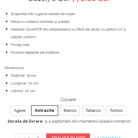
Disponibil într-o gamă variată de culori.
Masă cu coloană centrală și 4 brațe.
Material: DurelTOP din polipropilenă cu fibră de sticlă, cu aditivi UV și
colorat uniform.
Finisaj mat.
Picioare reglabile pe înălțime.
Dimensiuni
Înălțime: 75 cm
Lungime: 70 cm
Lățime: 70 cm
Culoare
:
Agave
Antracite
Bianco
Tabacco
Tortora
Durata de livrare:
4-5 săptămâni din momentul plasării comenzii