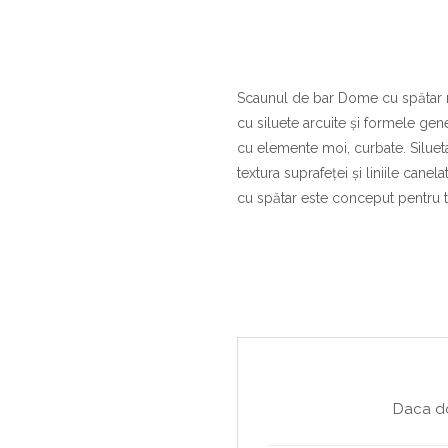
Scaunul de bar Dome cu spătar re
cu siluete arcuite și formele ge
cu elemente moi, curbate. Siluet
textura suprafeței și liniile cane
cu spătar este conceput pentru toate
Daca do