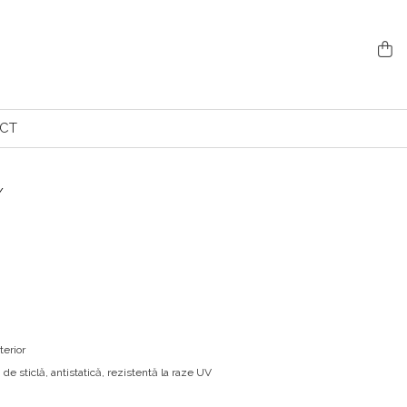
CT
 /
terior
 de sticlă, antistatică, rezistentă la raze UV