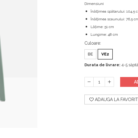
Dimensiuni
Înălțimea spătarului: 104,5 
Înălțimea scaunului: 76,5 c
Lățime: 51 cm
Lungime: 48 cm
Culoare
:
BE
VE2
Durata de livrare:
4-5 săpt
A
ADAUGA LA FAVORIT