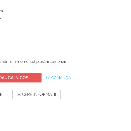
cm
m
ămâni din momentul plasării comenzii
DAUGA IN COS
LA COMANDA
E
CERE INFORMATII