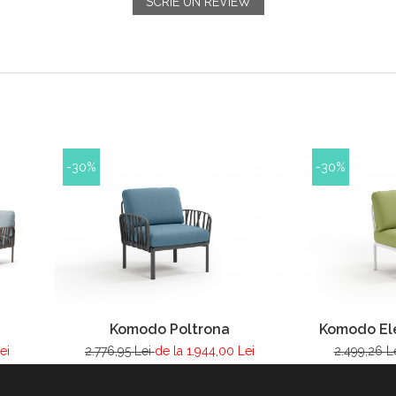
SCRIE UN REVIEW
-30%
-30%
Komodo Poltrona
Komodo El
ei
2.776,95 Lei
de la 1.944,00 Lei
2.499,26 L