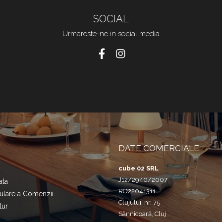
SOCIAL
Urmareste-ne in social media
DATE COMERCIALE
cube 02 SRL
J12/2940/2007
ata
RO22041311
nulare a Comenzii
Clujului, nr. 75
tur
Sânnicoară, Cluj