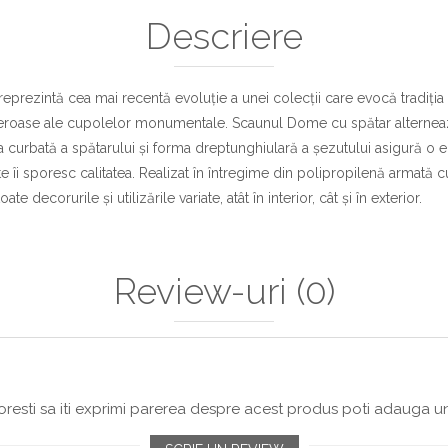
Descriere
prezintă cea mai recentă evoluție a unei colecții care evocă tradiția
neroase ale cupolelor monumentale. Scaunul Dome cu spătar alternează 
a curbată a spătarului și forma dreptunghiulară a șezutului asigură o
late îi sporesc calitatea. Realizat în întregime din polipropilenă armată
 decorurile și utilizările variate, atât în interior, cât și în exterior.
Review-uri
(0)
resti sa iti exprimi parerea despre acest produs poti adauga un