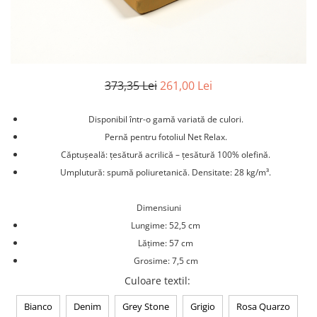
Ghivece Polipropilena
373,35 Lei
261,00 Lei
Disponibil într-o gamă variată de culori.
Pernă pentru fotoliul Net Relax.
Căptușeală: țesătură acrilică – țesătură 100% olefină.
Umplutură: spumă poliuretanică. Densitate: 28 kg/m³.
Dimensiuni
Lungime: 52,5 cm
Lățime: 57 cm
Grosime: 7,5 cm
Culoare textil
:
Bianco
Denim
Grey Stone
Grigio
Rosa Quarzo