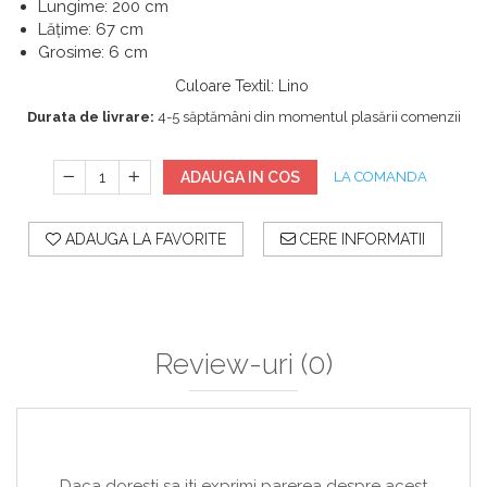
Lungime: 200 cm
Lățime: 67 cm
Grosime: 6 cm
Culoare Textil
:
Lino
Durata de livrare:
4-5 săptămâni din momentul plasării comenzii
ADAUGA IN COS
LA COMANDA
ADAUGA LA FAVORITE
CERE INFORMATII
Review-uri
(0)
Daca doresti sa iti exprimi parerea despre acest