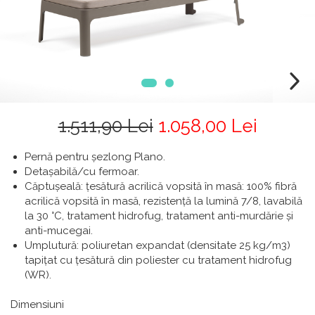
1.511,90 Lei
1.058,00 Lei
Pernă pentru șezlong Plano.
Detașabilă/cu fermoar.
Căptușeală: țesătură acrilică vopsită în masă: 100% fibră
acrilică vopsită în masă, rezistență la lumină 7/8, lavabilă
la 30 °C, tratament hidrofug, tratament anti-murdărie și
anti-mucegai.
Umplutură: poliuretan expandat (densitate 25 kg/m3)
tapițat cu țesătură din poliester cu tratament hidrofug
(WR).
Dimensiuni