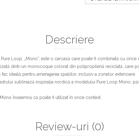
Descriere
i Pure Loop, „Mono”, este o carcasă care poate fi combinată cu orice 
lizată dintr-un monocoque colorat din polipropilenă reciclată, care po
o fac ideală pentru amenajarea spațiilor, inclusiv a zonelor exterioare.
adrului subliniază inspirația nordică a modelului Pure Loop Mono, păst
Mono înseamnă că poate fi utilizat în orice context.
Review-uri
(0)