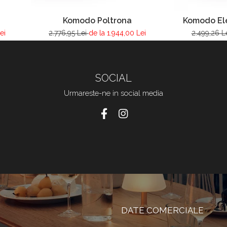
Komodo Poltrona
Komodo El
ei
2.776,95 Lei
de la 1.944,00 Lei
2.499,26 L
SOCIAL
Urmareste-ne in social media
DATE COMERCIALE