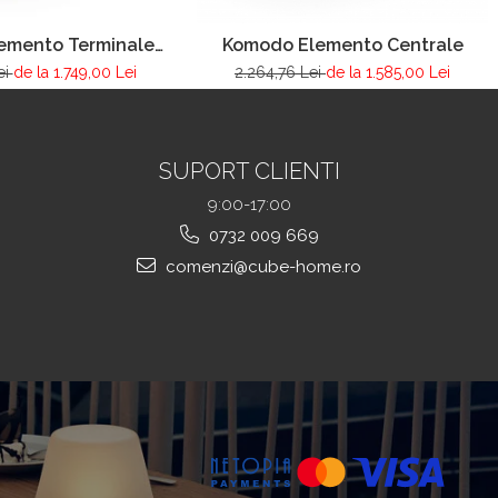
emento Terminale
Komodo Elemento Centrale
DX/SX
ei
de la 1.749,00 Lei
2.264,76 Lei
de la 1.585,00 Lei
SUPORT CLIENTI
9:00-17:00
0732 009 669
comenzi@cube-home.ro