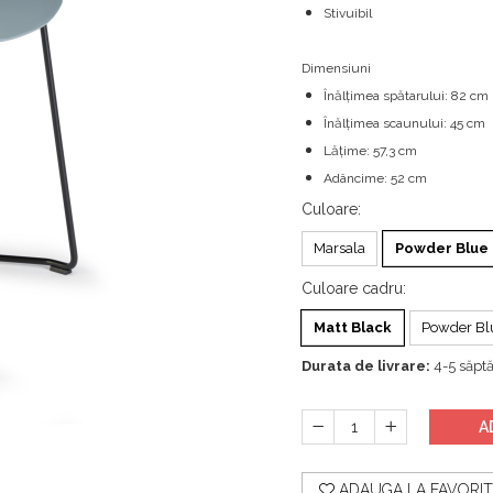
Stivuibil
Dimensiuni
Înălțimea spătarului: 82 cm
Înălțimea scaunului: 45 cm
Lățime: 57,3 cm
Adâncime: 52 cm
Culoare
:
Marsala
Powder Blue
Culoare cadru
:
Matt Black
Powder Bl
Durata de livrare:
4-5 săpt
A
ADAUGA LA FAVORIT