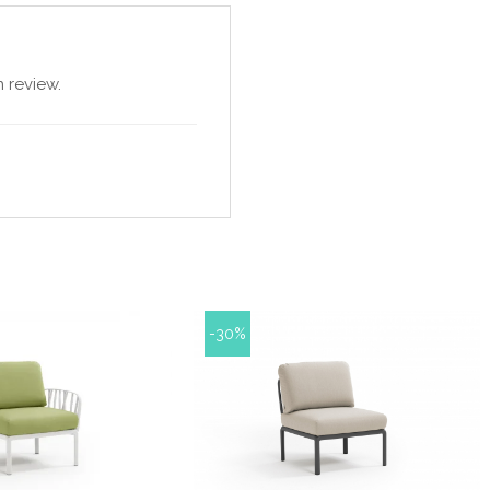
 review.
-30%