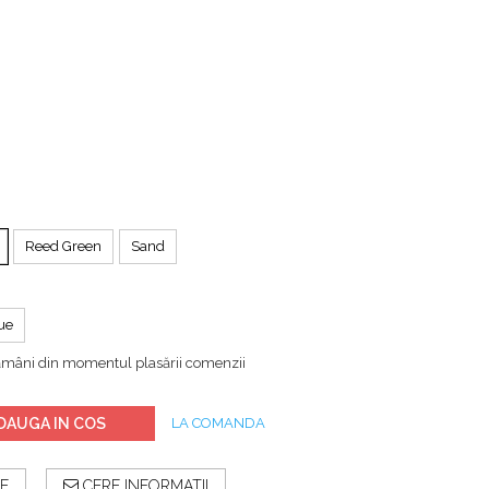
Reed Green
Sand
ue
ămâni din momentul plasării comenzii
DAUGA IN COS
LA COMANDA
E
CERE INFORMATII