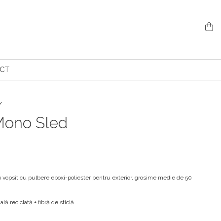
CT
 /
Mono Sled
 vopsit cu pulbere epoxi-poliester pentru exterior, grosime medie de 50
lă reciclată + fibră de sticlă