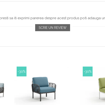
resti sa iti exprimi parerea despre acest produs poti adauga un
SCRIE UN REVIEW
-30%
-30%