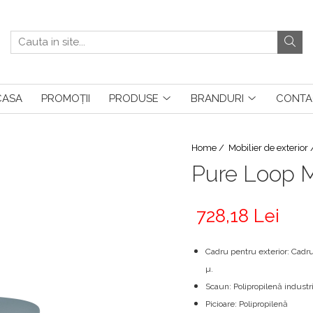
CASA
PROMOȚII
PRODUSE
BRANDURI
CONTA
Home /
Mobilier de exterior
Pure Loop 
728,18 Lei
Cadru pentru exterior: Cadru
µ.
Scaun: Polipropilenă industria
Picioare: Polipropilenă