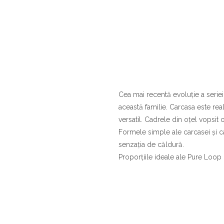
Cea mai recentă evoluție a serie
această familie. Carcasa este rea
versatil. Cadrele din oțel vopsit 
Formele simple ale carcasei și c
senzația de căldură.
Proporțiile ideale ale Pure Loop 