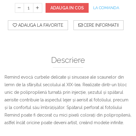
ADAUGA IN COS
LA COMANDA
ADAUGA LA FAVORITE
CERE INFORMATII
Descriere
Remind evocă curbele delicate și sinuoase ale scaunelor din
lemn de la sfârșitul secolului al XIX-lea. Realizate dintr-un bloc
unic de polipropilenă turnată prin injecție, șezutul și spătarul
aerisite contribuie la aspectul lejer și aerisit al fotoliului, precum
și la confortul său îmbrățișător. Spătarul perforat al fotoliului
Remind poate fi decorat cu mici pixeli colorați din polipropilenă,
astfel încât oricine poate deveni artist, creând modele infinite.