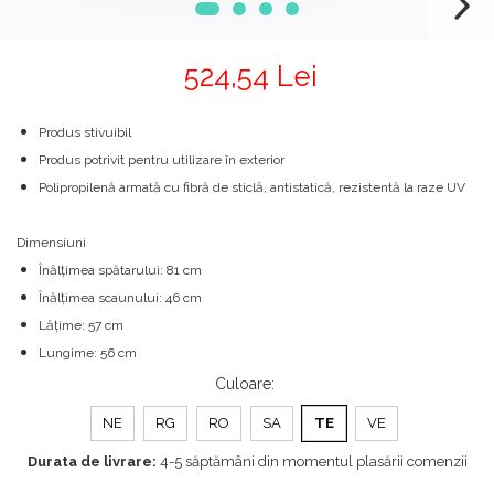
524,54 Lei
Produs stivuibil
Produs potrivit pentru utilizare în exterior
Polipropilenă armată cu fibră de sticlă, antistatică, rezistentă la raze UV
Dimensiuni
Înălțimea spătarului: 81 cm
Înălțimea scaunului: 46 cm
Lățime: 57 cm
Lungime: 56 cm
Culoare
:
NE
RG
RO
SA
TE
VE
Durata de livrare:
4-5 săptămâni din momentul plasării comenzii