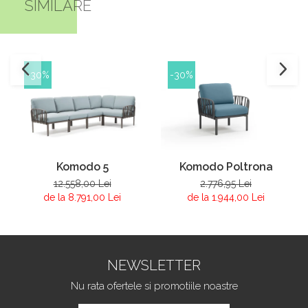
SIMILARE
-30%
-30%
Komodo 5
Komodo Poltrona
12.558,00 Lei
2.776,95 Lei
de la 8.791,00 Lei
de la 1.944,00 Lei
NEWSLETTER
Nu rata ofertele si promotiile noastre