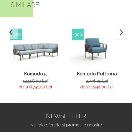
SIMILARE
-30%
-30%
Komodo 5
Komodo Poltrona
12.558,00 Lei
2.776,95 Lei
de la 8.791,00 Lei
de la 1.944,00 Lei
NEWSLETTER
Nu rata ofertele si promotiile noastre