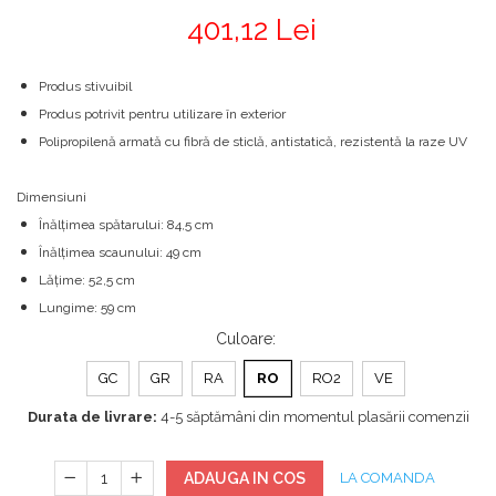
401,12 Lei
Produs stivuibil
Produs potrivit pentru utilizare în exterior
Polipropilenă armată cu fibră de sticlă, antistatică, rezistentă la raze UV
Dimensiuni
Înălțimea spătarului: 84,5 cm
Înălțimea scaunului: 49 cm
Lățime: 52,5 cm
Lungime: 59 cm
Culoare
:
GC
GR
RA
RO
RO2
VE
Durata de livrare:
4-5 săptămâni din momentul plasării comenzii
ADAUGA IN COS
LA COMANDA