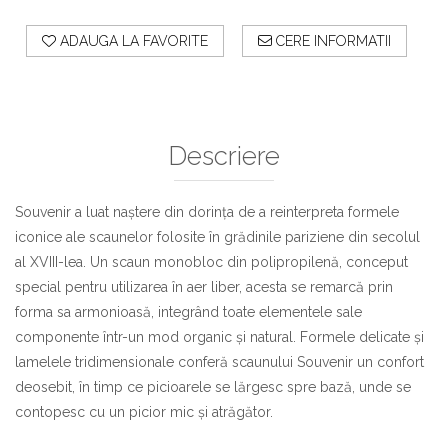
ADAUGA LA FAVORITE
CERE INFORMATII
Descriere
Souvenir a luat naștere din dorința de a reinterpreta formele
iconice ale scaunelor folosite în grădinile pariziene din secolul
al XVIII-lea. Un scaun monobloc din polipropilenă, conceput
special pentru utilizarea în aer liber, acesta se remarcă prin
forma sa armonioasă, integrând toate elementele sale
componente într-un mod organic și natural. Formele delicate și
lamelele tridimensionale conferă scaunului Souvenir un confort
deosebit, în timp ce picioarele se lărgesc spre bază, unde se
contopesc cu un picior mic și atrăgător.