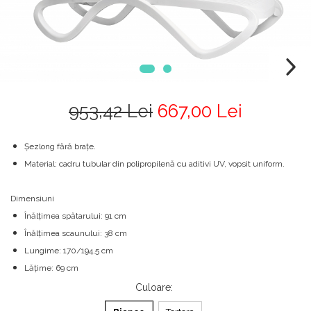
953,42 Lei
667,00 Lei
Șezlong fără brațe.
Material: cadru tubular din polipropilenă cu aditivi UV, vopsit uniform.
Dimensiuni
Înălțimea spătarului: 91 cm
Înălțimea scaunului: 38 cm
Lungime: 170/194,5 cm
Lățime: 69 cm
Culoare
: