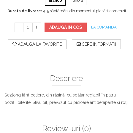
Bianco
Tortora
Durata de livrare:
4-5 săptămâni din momentul plasării comenzii
ADAUGA IN COS
LA COMANDA
ADAUGA LA FAVORITE
CERE INFORMATII
Descriere
Șezlong fără cotiere, din rășină, cu spătar reglabil în patru
poziții diferite. Stivuibil, prevăzut cu picioare antiderapante și roți.
Review-uri
(0)